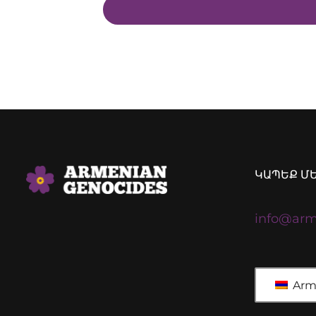
ԿԱՊԵՔ Մ
info@arm
Arm