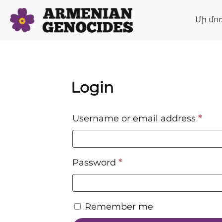
Մի մո
Login
Requ
Username or email address
*
Required
Password
*
Remember me