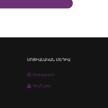
ՍՈՑԻԱԼԱԿԱՆ ՄԵԴԻԱ
Instagram
YouTube