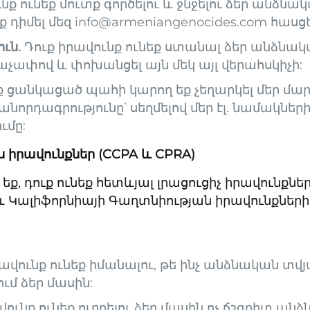
նք ունեք մուտք գործելու և ջնջելու ձեր անձնա
 դիմել մեզ info@armeniangenocides.com հասցե
ւն.
Դուք իրավունք ունեք ստանալ ձեր անձնա
չափով և փոխանցել այն մեկ այլ վերահսկիչի:
ք ցանկացած պահի կարող եք չեղարկել մեր մա
նորդագրությունը՝ սեղմելով մեր էլ. նամակներ
մը:
 իրավունքներ (CCPA և CPRA)
չ եք, դուք ունեք հետևյալ լրացուցիչ իրավունք
և Կալիֆորնիայի Գաղտնիության իրավունքների 
ավունք ունեք իմանալու, թե ինչ անձնական տվյ
մ ձեր մասին:
ունք ունեք ուղղելու ձեր մասին ոչ ճշգրիտ ան