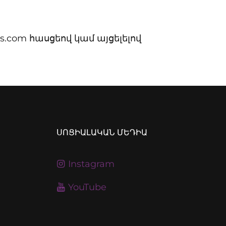
s.com հասցեով կամ այցելելով
ՍՈՑԻԱԼԱԿԱՆ ՄԵԴԻԱ
Instagram
YouTube