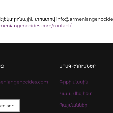
 էլեկտրոնային փոստով info@armeniangenocide
armeniangenocides.com/contact/
.
ԵԶ
ԱՐԱԳ ՀՂՈՒՄՆԵՐ
eniangenocides.com
Գրքի մասին
Կապ մեզ հետ
Պայմաններ
enian