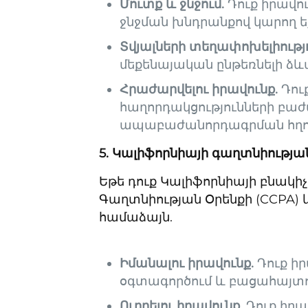
Մուտք և ջնջում.
Դուք իրավու
ջնջման խնդրանքով կարող եք
Տվյալների տեղափոխելիությո
մեքենայական ընթեռնելի ձևա
Հրաժարվելու իրավունք.
Դու
հաղորդակցությունների բաժա
ապաբաժանորդագրման հղու
5. Կալիֆորնիայի գաղտնիության
Եթե ​​դուք Կալիֆորնիայի բնակի
Գաղտնիության Օրենքի (CCPA) 
համաձայն.
Իմանալու իրավունք.
Դուք իր
օգտագործում և բացահայտու
Ուղղելու իրավունք.
Դուք իրավ